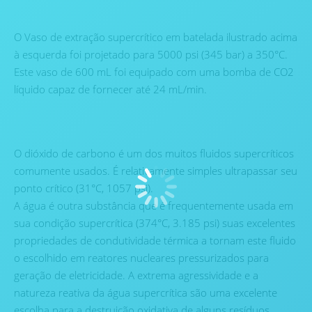
O Vaso de extração supercrítico em batelada ilustrado acima
à esquerda foi projetado para 5000 psi (345 bar) a 350°C.
Este vaso de 600 mL foi equipado com uma bomba de CO2
líquido capaz de fornecer até 24 mL/min.
O dióxido de carbono é um dos muitos fluidos supercríticos
comumente usados. É relativamente simples ultrapassar seu
ponto crítico (31°C, 1057 psi).
A água é outra substância que é frequentemente usada em
sua condição supercrítica (374°C, 3.185 psi) suas excelentes
propriedades de condutividade térmica a tornam este fluido
o escolhido em reatores nucleares pressurizados para
geração de eletricidade. A extrema agressividade e a
natureza reativa da água supercrítica são uma excelente
escolha para a destruição oxidativa de alguns resíduos