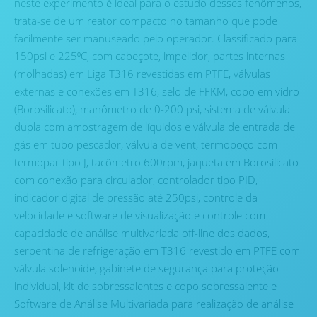
neste experimento é ideal para o estudo desses fenômenos,
trata-se de um reator compacto no tamanho que pode
facilmente ser manuseado pelo operador. Classificado para
150psi e 225⁰C, com cabeçote, impelidor, partes internas
(molhadas) em Liga T316 revestidas em PTFE, válvulas
externas e conexões em T316, selo de FFKM, copo em vidro
(Borosilicato), manômetro de 0-200 psi, sistema de válvula
dupla com amostragem de líquidos e válvula de entrada de
gás em tubo pescador, válvula de vent, termopoço com
termopar tipo J, tacômetro 600rpm, jaqueta em Borosilicato
com conexão para circulador, controlador tipo PID,
indicador digital de pressão até 250psi, controle da
velocidade e software de visualização e controle com
capacidade de análise multivariada off-line dos dados,
serpentina de refrigeração em T316 revestido em PTFE com
válvula solenoide, gabinete de segurança para proteção
individual, kit de sobressalentes e copo sobressalente e
Software de Análise Multivariada para realização de análise