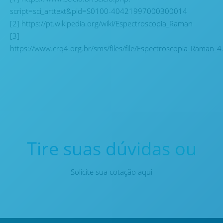
script=sci_arttext&pid=S0100-40421997000300014
[2] https://pt.wikipedia.org/wiki/Espectroscopia_Raman
[3]
https://www.crq4.org.br/sms/files/file/Espectroscopia_Raman_4
Tire suas dúvidas ou
Solicite sua cotação aqui