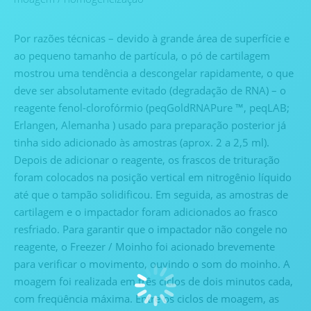
Por razões técnicas – devido à grande área de superfície e
ao pequeno tamanho de partícula, o pó de cartilagem
mostrou uma tendência a descongelar rapidamente, o que
deve ser absolutamente evitado (degradação de RNA) – o
reagente fenol-clorofórmio (peqGoldRNAPure ™, peqLAB;
Erlangen, Alemanha ) usado para preparação posterior já
tinha sido adicionado às amostras (aprox. 2 a 2,5 ml).
Depois de adicionar o reagente, os frascos de trituração
foram colocados na posição vertical em nitrogênio líquido
até que o tampão solidificou. Em seguida, as amostras de
cartilagem e o impactador foram adicionados ao frasco
resfriado. Para garantir que o impactador não congele no
reagente, o Freezer / Moinho foi acionado brevemente
para verificar o movimento, ouvindo o som do moinho. A
moagem foi realizada em três ciclos de dois minutos cada,
com freqüência máxima. Entre os ciclos de moagem, as