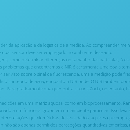
pender da aplicação e da logística de a medida. Ao compreender me
e qual sensor deve ser empregado no ambiente desejado.
ens, como determinar diferenças no tamanho das partículas, A es
pais problemas que encontramos e NIR é certamente uma boa alter
er ser visto sobre o sinal de fluorescência, uma a medição pode f
dir o conteúdo de água, enquanto o NIR pode. O NIR também pod
an. Para praticamente qualquer outra circunstância, no entanto,
.
 medições em uma matriz aquosa, como em bioprocessamento. Ra
ionado a um funcional grupo em um ambiente particular. Isso leva a
 interpretações quimiométricas de seus dados, aqueles que empr
n não são apenas permitidos percepções quantitativas empíricas, 