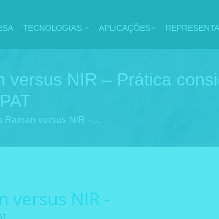
ESA
TECNOLOGIAS.
APLICAÇÕES
REPRESENT
 versus NIR – Prática consi
 PAT
ia Raman versus NIR –…
 versus NIR -
AT