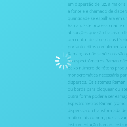
em dispersão de luz, a maior
a fonte e é chamado de disper
quantidade se espalhará em um
Raman. Este processo não é o
absorções que são fracas no 
um centro de simetria, as téc
portanto, ditos complementares
Raman; os não simétricos são 
Os espectrômetros Raman não s
baixo número de fótons produzi
monocromática necessária para 
dispersos. Os sistemas Raman 
ou borda para bloquear ou ate
outra forma poderia ser esmag
Espectrômetros Raman (como 
dispersiva ou transformada de 
muito mais comum, pois as van
instrumentação Raman. Instrum