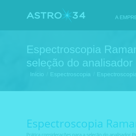
A EMPR
Espectroscopia Raman
seleção do analisador
Você está aqui:
Início
Espectroscopia
Espectroscop
Espectroscopia Raman
Prática considerações para a seleção do analisador P