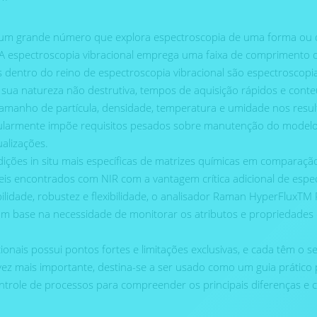
 há um grande número que explora espectroscopia de uma forma ou
. A espectroscopia vibracional emprega uma faixa de comprimento d
s dentro do reino de espectroscopia vibracional são espectroscopi
ua natureza não destrutiva, tempos de aquisição rápidos e conteú
tamanho de partícula, densidade, temperatura e umidade nos resul
cularmente impõe requisitos pesados ​​sobre manutenção do model
alizações.
ições in situ mais específicas de matrizes químicas em compara
is ​​encontrados com NIR com a vantagem crítica adicional de espec
abilidade, robustez e flexibilidade, o analisador Raman HyperFluxT
om base na necessidade de monitorar os atributos e propriedades 
onais possui pontos fortes e limitações exclusivas, e cada têm o 
lvez mais importante, destina-se a ser usado como um guia prático 
role de processos para compreender os principais diferenças e c