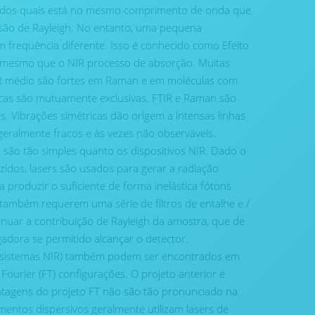
ia dos quais está no mesmo comprimento de onda que
são de Rayleigh. No entanto, uma pequena
 frequência diferente. Isso é conhecido como Efeito
 mesmo que o NIR processo de absorção. Muitas
IR médio são fortes em Raman e em moléculas com
nicas são mutuamente exclusivas. FTIR e Raman são
. Vibrações simétricas dão origem a intensas linhas
geralmente fracos e às vezes não observáveis.
ão tão simples quanto os dispositivos NIR. Dado o
dos, lasers são usados ​​para gerar a radiação
produzir o suficiente de forma inelástica fótons
também requerem uma série de filtros de entalhe e /
nuar a contribuição de Rayleigh da amostra, que de
adora se permitido alcançar o detector.
sistemas NIR) também podem ser encontrados em
Fourier (FT) configurações. O projeto anterior é
tagens do projeto FT não são tão pronunciado na
entos dispersivos geralmente utilizam lasers de