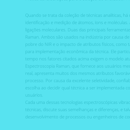
Quando se trata da coleção de técnicas analíticas,
identificação e medição de átomos, íons e moléculas
ligações moleculares. Duas das principais ferramenta
Raman. Ambos são usados na indústria por causa de s
pobre do NIR e o impacto de atributos físicos, como 
para implementação econômica da técnica. Ele parti
tempo nos fatores citados acima exigem o modelo atu
Espectroscopia Raman, que fornece aos usuários med
real, apresenta muitos dos mesmos atributos favoráve
processo. Por causa da excelente seletividade, confi
escolha ao decidir qual técnica a ser implementada c
usuários.
Cada uma dessas tecnologias espectroscópicas vibraci
técnicas, discute suas semelhanças e diferenças, e ta
desenvolvimento de processos ou engenheiros de cont