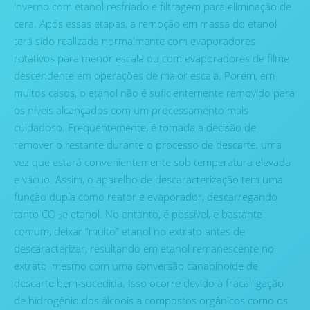
inverno com etanol resfriado e filtragem para eliminação de
cera. Após essas etapas, a remoção em massa do etanol
terá sido realizada normalmente com evaporadores
rotativos para menor escala ou com evaporadores de filme
descendente em operações de maior escala. Porém, em
muitos casos, o etanol não é suficientemente removido para
os níveis alcançados com um processamento mais
cuidadoso. Freqüentemente, é tomada a decisão de
remover o restante durante o processo de descarte, uma
vez que estará convenientemente sob temperatura elevada
e vácuo. Assim, o aparelho de descaracterização tem uma
função dupla como reator e evaporador, descarregando
tanto CO
e etanol. No entanto, é possível, e bastante
2
comum, deixar “muito” etanol no extrato antes de
descaracterizar, resultando em etanol remanescente no
extrato, mesmo com uma conversão canabinoide de
descarte bem-sucedida. Isso ocorre devido à fraca ligação
de hidrogênio dos álcoois a compostos orgânicos como os