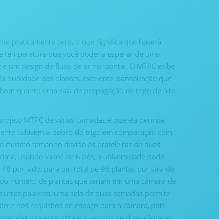
nte praticamente zero, o que significa que haverá
 temperatura que você poderia esperar de uma
de e um design de fluxo de ar horizontal. O MTPC exibe
pela qualidade das plantas, excelente transpiração que
 bom quanto uma sala de propagação de trigo de alta
projeto MTPC de várias camadas é que ela permite
mente cultivem o dobro do trigo em comparação com
 mesmo tamanho devido às prateleiras de duas
ima, usando vasos de 6 pés, a universidade pode
48 por lado, para um total de 96 plantas por sala de
o do número de plantas que teriam em uma câmara de
outras palavras, uma sala de duas camadas permite
to e nos requisitos de espaço para a câmara, pois
 mas efetivamente obtém o espaço de duas câmaras