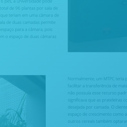
6 pés, a universidade pode
otal de 96 plantas por sala de
s que teriam em uma câmara de
sala de duas camadas permite
 espaço para a câmara, pois
ém o espaço de duas câmaras
Normalmente, um MTPC teria pr
facilitar a transferência de m
não possuía esse recurso padrão
significava que as prateleira
desejada por camada. O cliente
espaço de crescimento como alte
outros cereais também optaram