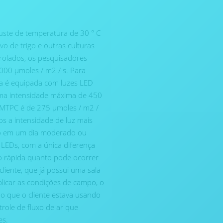
juste de temperatura de 30 ° C
o de trigo e outras culturas
rolados, os pesquisadores
.000 µmoles / m2 / s. Para
ima é equipada com luzes LED
uma intensidade máxima de 450
 o MTPC é de 275 µmoles / m2 /
 a intensidade de luz mais
po em um dia moderado ou
 LEDs, com a única diferença
o rápida quanto pode ocorrer
liente, que já possui uma sala
plicar as condições de campo, o
do que o cliente estava usando
role de fluxo de ar que
es.