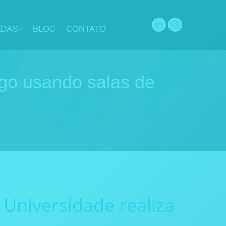
ADAS
BLOG
CONTATO
Linkedin
Instagram
page
page
opens
opens
in
in
go usando salas de
new
new
window
window
Universidade realiza