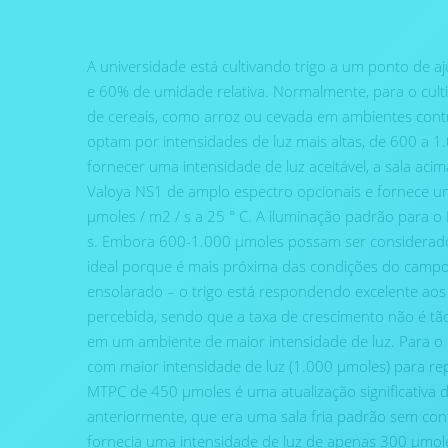
A universidade está cultivando trigo a um ponto de a
e 60% de umidade relativa. Normalmente, para o cultiv
de cereais, como arroz ou cevada em ambientes cont
optam por intensidades de luz mais altas, de 600 a 1
fornecer uma intensidade de luz aceitável, a sala ac
Valoya NS1 de amplo espectro opcionais e fornece 
µmoles / m2 / s a ​​25 ° C. A iluminação padrão para
s. Embora 600-1.000 µmoles possam ser considerados
ideal porque é mais próxima das condições do cam
ensolarado – o trigo está respondendo excelente aos
percebida, sendo que a taxa de crescimento não é tã
em um ambiente de maior intensidade de luz. Para o c
com maior intensidade de luz (1.000 µmoles) para re
MTPC de 450 µmoles é uma atualização significativa 
anteriormente, que era uma sala fria padrão sem cont
fornecia uma intensidade de luz de apenas 300 µmol