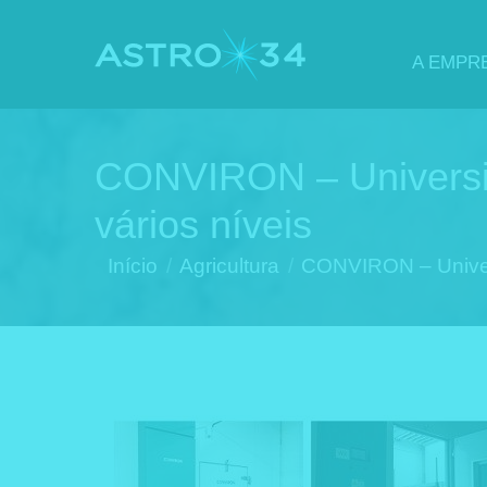
A EMPR
CONVIRON – Universida
vários níveis
Você está aqui:
Início
Agricultura
CONVIRON – Univer