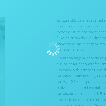
As luzes LED geram calor radia
pouco ou nenhum gradiente de
fonte de luz de alta intensida
fluxo de ar rápido e, a julgar 
serve como um valor geral tão
qualidade e alto volume.
A outra vantagem inerente ao 
que os pesquisadores efetiva
um modelo de camada única do
camadas. Como nas imagens ac
carregar 24 vasos por camada, 
cultivo, o que permite o dobr
camada única comparável. Em 
que o cliente economize no cus
paga apenas por uma câmara,