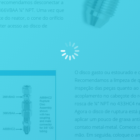
o, recomendamos desconectar a
o 366VBAA ¼” NPT. Uma vez que
do reator, o cone do orifício
er acesso ao disco de
O disco gasto ou estourado e 
Recomendamos a limpeza de qua
inspeção das peças quanto ao 
acoplamento no cabeçote do re
rosca de ¼” NPT no 433HC4 n
Agora o disco de ruptura está 
aplicar um pouco de graxa ant
contato metal-metal. Comece 
mão. Em seguida, coloque o ane