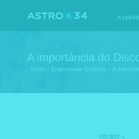
A EMPR
A importância do Disc
Você está aqui:
Início
Engenharia Química
A importâ