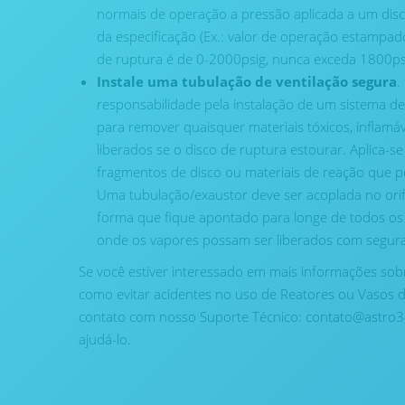
normais de operação a pressão aplicada a um di
da especificação (Ex.: valor de operação estampad
de ruptura é de 0-2000psig, nunca exceda 1800psi
Instale uma tubulação de ventilação segura
.
responsabilidade pela instalação de um sistema d
para remover quaisquer materiais tóxicos, inflamá
liberados se o disco de ruptura estourar. Aplica-s
fragmentos de disco ou materiais de reação que 
Uma tubulação/exaustor deve ser acoplada no orif
forma que fique apontado para longe de todos o
onde os vapores possam ser liberados com segur
Se você estiver interessado em mais informações sob
como evitar acidentes no uso de Reatores ou Vasos d
contato com nosso Suporte Técnico: contato@astro3
ajudá-lo.