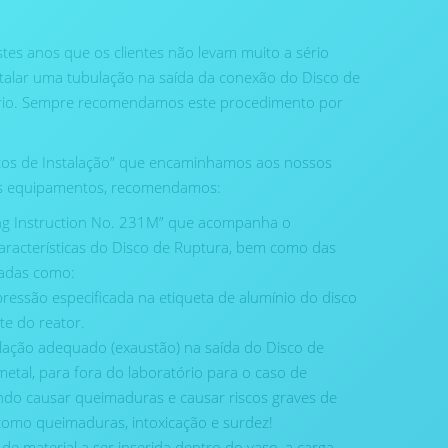
es anos que os clientes não levam muito a sério
alar uma tubulação na saída da conexão do Disco de
ório. Sempre recomendamos este procedimento por
tos de Instalação” que encaminhamos aos nossos
dos equipamentos, recomendamos:
ing Instruction No. 231M” que acompanha o
aracterísticas do Disco de Ruptura, bem como das
adas como:
essão especificada na etiqueta de alumínio do disco
te do reator.
ilação adequado (exaustão) na saída do Disco de
tal, para fora do laboratório para o caso de
do causar queimaduras e causar riscos graves de
como queimaduras, intoxicação e surdez!
de material a ser inserida dentro do vaso, a carga