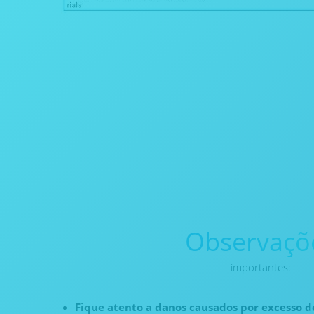
Observaçõ
importantes:
Fique atento a danos causados por excesso d