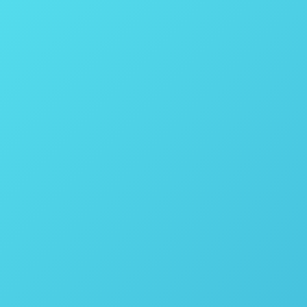
ores da Parr Instrument modelos 4848 e 4838 foi
interface aprimorada e está repleto de recursos.