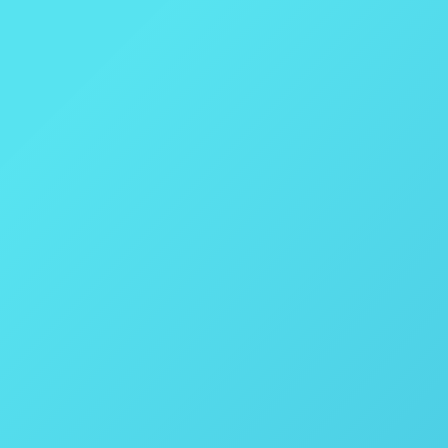
ra Controladores 4848 e 4838
ro de 2020
adores 4848 e 4838 O Software SpecView usado com os Controlad
 (SV3). Este poderoso pacote de software foi atualizado com uma 