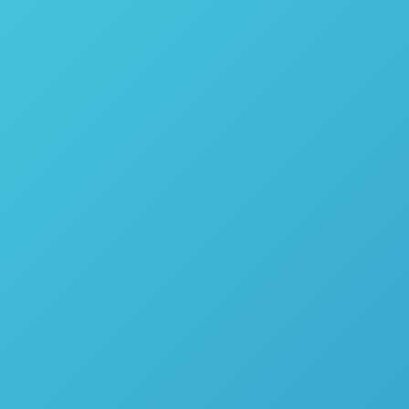
dor de Hidrogênio H-Genie da Thalesnano
ável, aumento de escala e teste de catalisador