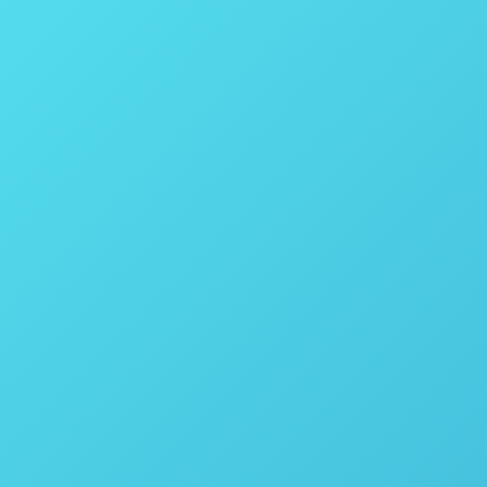
Síntese de Hidrogenação
Química
,
ThalesNano Energy
Por
thais vicentini
16 de
Síntese de Hidrogenação – Tenha um Aumento de 
Converta seu laboratório em uma Instalação de Es
em uma única plataforma de hidrogenação com…