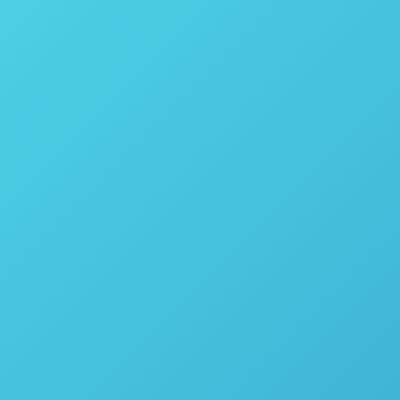
 novembro de 2020
Escala e Teste de Catalisador com o Phoenix Flow Reactore Gera
cala de Processo Tenha Síntese de hidrogenação segura e incompar