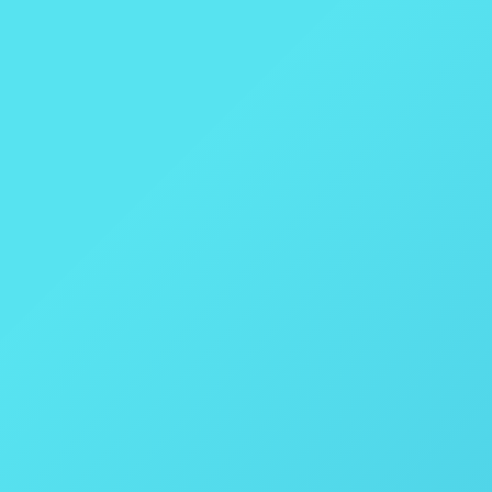
Iluminação LED para
pesquisa de plantas
Cada vez mais, os cientistas das plantas estão integrando LEDs
em seus programas de pesquisa para atender às suas
necessidades de um espectro de luz específico e reduzir o custo
operacional de seus ambientes de crescimento
controlados. Integrando as melhores tecnologias, a Conviron
oferece opções pré-configuradas de iluminação LED e
trabalhamos extensivamente com os clientes para desenvolver
soluções personalizadas para atender a requisitos específicos de
pesquisa.