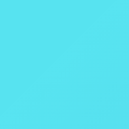
15 a 30 °C
<80% umidade
99,5%
Deionizada, destilada ou água de torneira com até 85 ppm
Modelo 6200
Calorímetro Isoperibólico