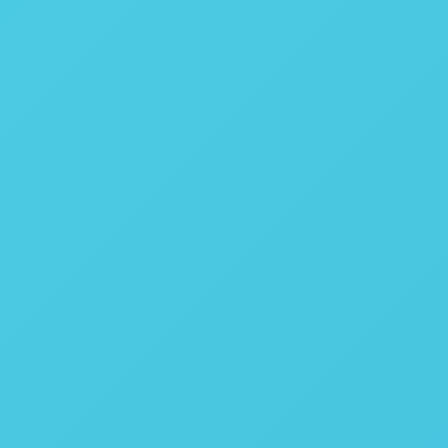
0,40%
Estático
1
Fecha rápido
1
Bomba removível
Frasco
Fixo
Manual
Manual
Manual
-