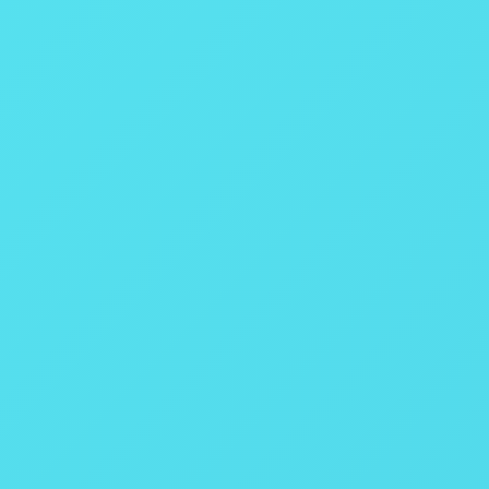
Opcional Externo
Touchscreen
1000 testes
Ethernet ou RS232
Ethernet ou RS232
Ethernet
0,0001° C
15 a 30° C
<80% umidade
99,5%
Deionizada, destilada ou água de torneira com até 85 ppm