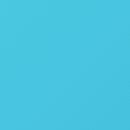
Touchscreen
1000 testes
-
Ethernet ou R232
Ethernet
0,0001 °C
15 a 30 ºC
<80% umidade
99,5%
Deionizada, destilada ou água de torneira com até 85 ppm