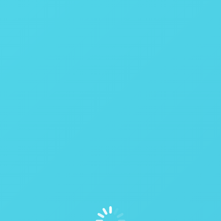
Calorímetro de Jaqueta Estática
25 minutos
0,30%
Estático
1
Fecha rápido
2
Bomba removível
Cabeça removível
Removível
Manual