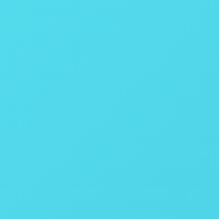
4 a 8
Bomba removível
Cabeça removível
Removível
Manual
Semiautomático
Manual
Opcional Externo
Touchscreen
1000 testes
Ethernet ou RS232
Ethernet ou RS232