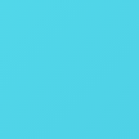
Ethernet
0,0001° C
15 a 30° C
<80% umidade
99,5%
Deionizada, destilada ou água de torneira com até 85 ppm
Modelo 1341