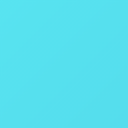
6 minutos
0,10%
Isoperibol
Acima de 4
Fecha rápido
4 a 8
Bomba removível
Cabeça removível
Removível
Manual
Semiautomático
Manual