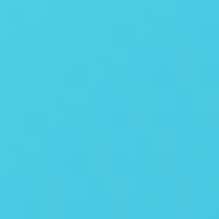
99,5%
Deionizada, destilada ou água de torneira com até 85 ppm
Modelo 6725
Calorímetro
Semi-Micro
6 minutos