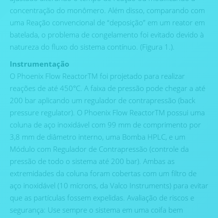
concentração do monômero. Além disso, comparando com
uma Reação convencional de “deposição” em um reator em
batelada, o problema de congelamento foi evitado devido à
natureza do fluxo do sistema contínuo. (Figura 1.).
Instrumentação
O Phoenix Flow ReactorTM foi projetado para realizar
reações de até 450°C. A faixa de pressão pode chegar a até
200 bar aplicando um regulador de contrapressão (back
pressure regulator). O Phoenix Flow ReactorTM possui uma
coluna de aço inoxidável com 99 mm de comprimento por
3,8 mm de diâmetro interno, uma Bomba HPLC, e um
Módulo com Regulador de Contrapressão (controle da
pressão de todo o sistema até 200 bar). Ambas as
extremidades da coluna foram cobertas com um filtro de
aço inoxidável (10 mícrons, da Valco Instruments) para evitar
que as partículas fossem expelidas. Avaliação de riscos e
segurança: Use sempre o sistema em uma coifa bem