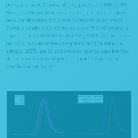
por espectros de IV, curva SEC e espectros de RMN de 1H.
Medições TGA confirmaram a mudança na composição do
peso por deposição dos blocos sucessivos de polímeros.
Devido à sensibilidade térmica do bloco PNIPAM externo, a
superfície de PPEGMEMA-b-PNIPAM-g-SiMPs tornou-se mais
hidrofóbica ao aumentar a temperatura crítica acima da
solução (LCST). Isso foi comprovado fazendo experimentos
de umedecimento de ângulo de contato nas partículas
modificadas (Figura 3).