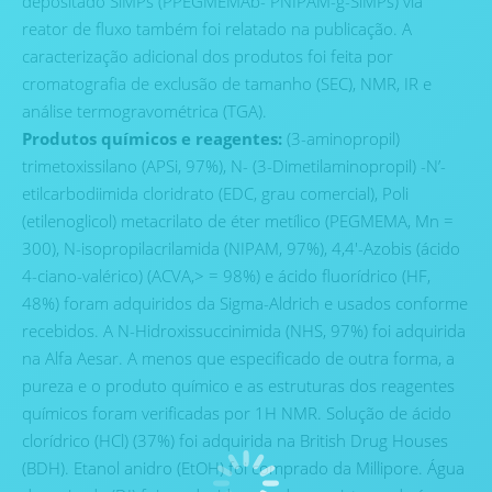
depositado SiMPs (PPEGMEMAb- PNIPAM-g-SiMPs) via
reator de fluxo também foi relatado na publicação. A
caracterização adicional dos produtos foi feita por
cromatografia de exclusão de tamanho (SEC), NMR, IR e
análise termogravométrica (TGA).
Produtos químicos e reagentes:
(3-aminopropil)
trimetoxissilano (APSi, 97%), N- (3-Dimetilaminopropil) -N’-
etilcarbodiimida cloridrato (EDC, grau comercial), Poli
(etilenoglicol) metacrilato de éter metílico (PEGMEMA, Mn =
300), N-isopropilacrilamida (NIPAM, 97%), 4,4′-Azobis (ácido
4-ciano-valérico) (ACVA,> = 98%) e ácido fluorídrico (HF,
48%) foram adquiridos da Sigma-Aldrich e usados ​​conforme
recebidos. A N-Hidroxissuccinimida (NHS, 97%) foi adquirida
na Alfa Aesar. A menos que especificado de outra forma, a
pureza e o produto químico e as estruturas dos reagentes
químicos foram verificadas por 1H NMR. Solução de ácido
clorídrico (HCl) (37%) foi adquirida na British Drug Houses
(BDH). Etanol anidro (EtOH) foi comprado da Millipore. Água