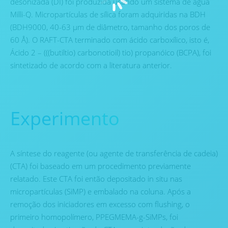
desonizada (DI) foi produzida usando um sistema de água
Milli-Q. Micropartículas de sílica foram adquiridas na BDH
(BDH9000, 40-63 μm de diâmetro, tamanho dos poros de
60 Å). O RAFT-CTA terminado com ácido carboxílico, isto é,
Ácido 2 – (((butiltio) carbonotioil) tio) propanóico (BCPA), foi
sintetizado de acordo com a literatura anterior.
Experimento
A síntese do reagente (ou agente de transferência de cadeia)
(CTA) foi baseado em um procedimento previamente
relatado. Este CTA foi então depositado in situ nas
micropartículas (SiMP) e embalado na coluna. Após a
remoção dos iniciadores em excesso com flushing, o
primeiro homopolímero, PPEGMEMA-g-SiMPs, foi