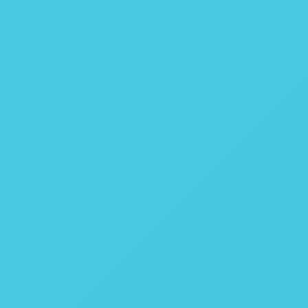
100 Hz
120Hz
400 Hz
SWIR
1000 - 2500
MCT
384 x 288