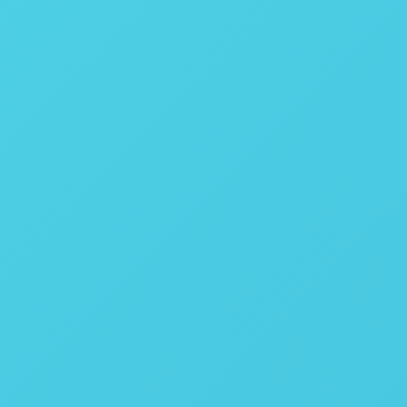
350 Hz
NIR
900 - 1700
InGaAs
320 x 256
640 x 512
CameraLink USB