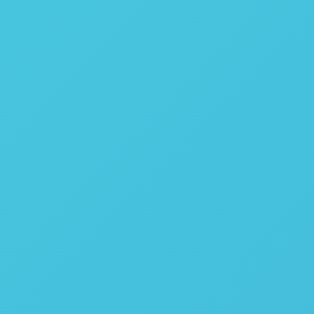
CameraLink GigE
380 / 800Hz
120 / 240Hz
LWIR
8 - 12 µm
MCT microbolometer
384 x 84