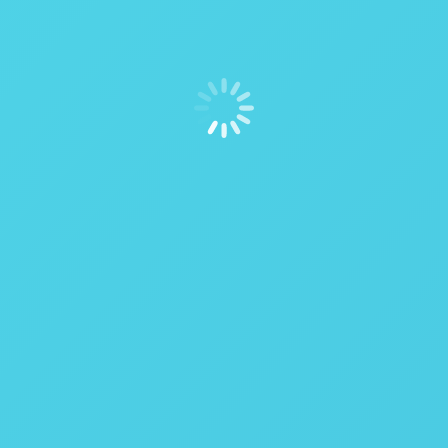
ENIR
600 - 1600
CMOS
InGaAs
320 x 256
640 x 512
CameraLink USB
100 Hz