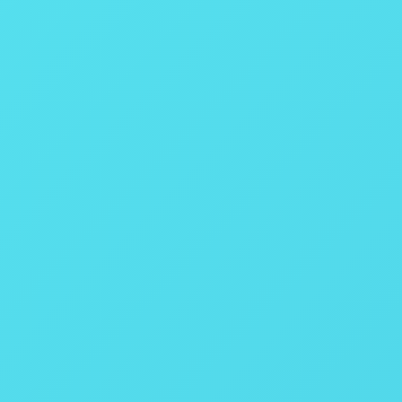
Câmera Espectral
Alcance
Sensor
Pixels em full frame (espacial x espectral)
Interface
Taxa de fotogramas com full frame