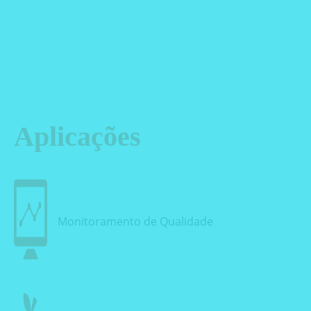
rápida e de alta qualidade para aplicações multiespectrais
e hiperespectral nos ramos científicos e industriais.
O que é uma Câmera Hiperespectral?
Aplicações
Monitoramento de Qualidade