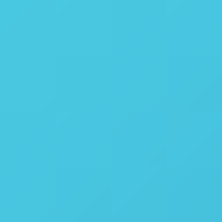
CameraLink
400 Hz
MWIR
3 - 5 µm
InSb
320 x 256
640 x 512