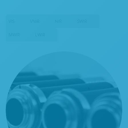
VIS
VNIR
NIR
SWIR
MWIR
LWIR