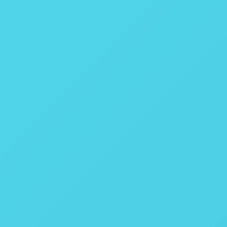
SCMOS
400 - 1000
SCMOS
2184 x 946
CameraLink
100 Hz