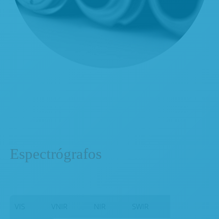
Espectrógrafos
VIS
VNIR
NIR
SWIR