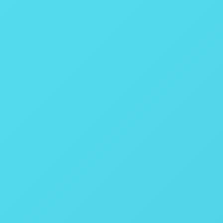
HS
380 - 180
400 - 1000
CCD
1600 x 1200
CameraLink
33 Hz / 120 Hz