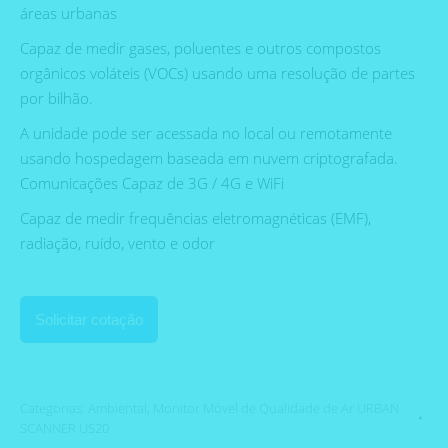
áreas urbanas
Capaz de medir gases, poluentes e outros compostos
orgânicos voláteis (VOCs) usando uma resolução de partes
por bilhão.
A unidade pode ser acessada no local ou remotamente
usando hospedagem baseada em nuvem criptografada.
Comunicações Capaz de 3G / 4G e WiFi
Capaz de medir frequências eletromagnéticas (EMF),
radiação, ruído, vento e odor
Solicitar cotação
Categorias:
Ambiental
,
Monitor Móvel de Qualidade de Ar URBAN
SCANNER US20