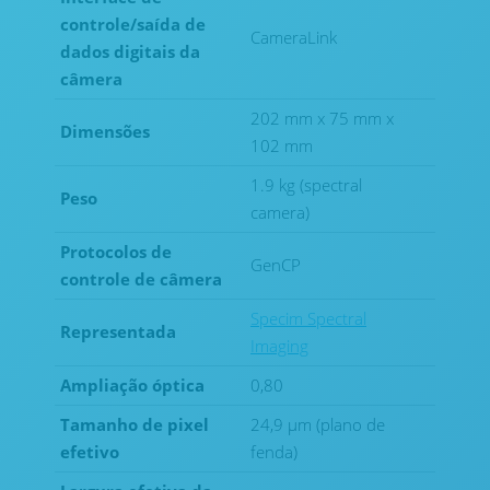
controle/saída de
CameraLink
dados digitais da
câmera
202 mm x 75 mm x
Dimensões
102 mm
1.9 kg (spectral
Peso
camera)
Protocolos de
GenCP
controle de câmera
Specim Spectral
Representada
Imaging
Ampliação óptica
0,80
Tamanho de pixel
24,9 μm (plano de
efetivo
fenda)