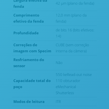
Largura efetiva da
42 μm (plano da fenda)
fenda
Comprimento
12,0 mm (plano da
efetivo da fenda
fenda)
de bits 16 (bits efetivos:
Profundidade
14)
Correções de
CUBE (sem correção
imagem com Specim
interna da câmera)
Resfriamento do
Não
sensor
550 keRead-out noise
Capacidade total do
110 obturador
poço
eMechanical
Shutterless
Modos de leitura
ITR