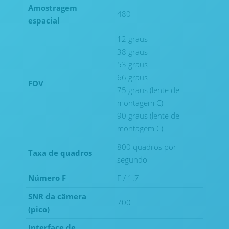
Amostragem
480
espacial
12 graus
38 graus
53 graus
66 graus
FOV
75 graus (lente de
montagem C)
90 graus (lente de
montagem C)
800 quadros por
Taxa de quadros
segundo
Número F
F / 1.7
SNR da câmera
700
(pico)
Interface de