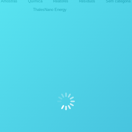
e Amostras
Química
Reatores
Resíduos
Sem categoria
ThalesNano Energy
dores
Destiladores
ICAÇÕES COM OS
APLICAÇÕES COM OS
TILADORES DA POPE
DESTILADORES DA PO
NTIFIC INC.
SCIENTIFIC INC.
outubro de 2024
14 de outubro de 2024
dores
Destiladores