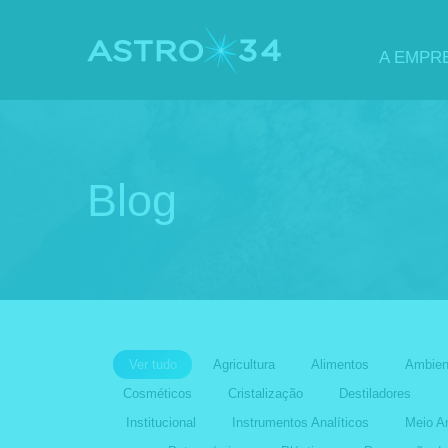
A EMPR
Blog
Ver tudo
Agricultura
Alimentos
Ambien
Cosméticos
Cristalização
Destiladores
Institucional
Instrumentos Analíticos
Meio A