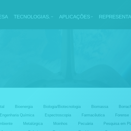
ESA
TECNOLOGIAS.
APLICAÇÕES
REPRESENT
tal
Bioenergia
Biologia/Biotecnologia
Biomassa
Borrac
Engenharia Química
Espectroscopia
Farmacêutica
Forense
mbiente
Metalúrgica
Moinhos
Pecuária
Pesquisa em Pl