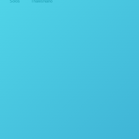
Solos
ThalesNano
Destiladores
APLICAÇÕES COM OS
PE
DESTILADORES DA POPE
SCIENTIFIC INC.
14 de outubro de 2024
Destiladores