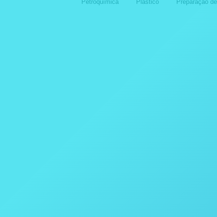
Petroquímica
Plástico
Preparação d
Destiladores
Destila
APLICAÇÕES COM OS
APL
DESTILADORES DA POPE
DES
SCIENTIFIC INC.
SCIE
14 de outubro de 2024
14 de 
Destiladores
Destila