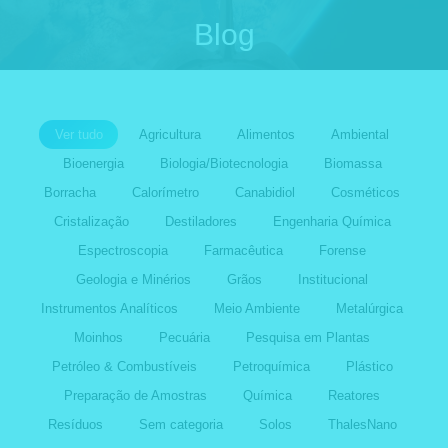
Blog
Ver tudo
Agricultura
Alimentos
Ambiental
Bioenergia
Biologia/Biotecnologia
Biomassa
Borracha
Calorímetro
Canabidiol
Cosméticos
Cristalização
Destiladores
Engenharia Química
Espectroscopia
Farmacêutica
Forense
Geologia e Minérios
Grãos
Institucional
Instrumentos Analíticos
Meio Ambiente
Metalúrgica
Moinhos
Pecuária
Pesquisa em Plantas
Petróleo & Combustíveis
Petroquímica
Plástico
Preparação de Amostras
Química
Reatores
Resíduos
Sem categoria
Solos
ThalesNano